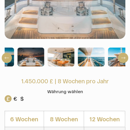
1.450.000 £
|
8 Wochen pro Jahr
Währung wählen
£
€
$
6 Wochen
8 Wochen
12 Wochen