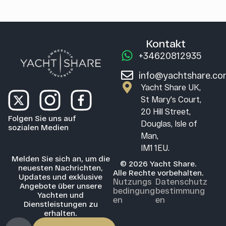
Kontakt
+34620812935
info@yachtshare.c
Yacht Share UK,
St Mary's Court,
20 Hill Street,
Folgen Sie uns auf
Douglas, Isle of
sozialen Medien
Man,
IM1 1EU.
Melden Sie sich an, um die
© 2026 Yacht Share.
neuesten Nachrichten,
Alle Rechte vorbehalten.
Updates und exklusive
Nutzungs
Datenschutz
Angebote über unsere
bedingung
bestimmung
Yachten und
en
en
Dienstleistungen zu
erhalten.