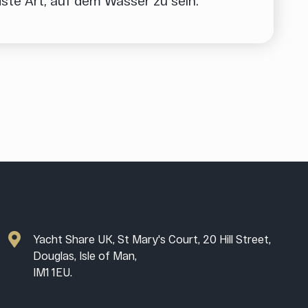
ste Art, auf dem Wasser zu sein.
Yacht Share UK, St Mary's Court, 20 Hill Street,
Douglas, Isle of Man,
IM1 1EU.