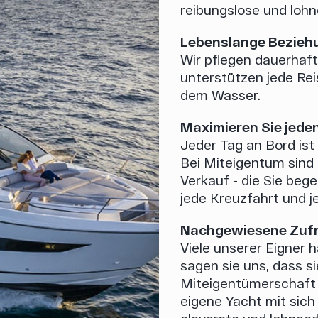
reibungslose und loh
Lebenslange Bezieh
Wir pflegen dauerhaf
unterstützen jede Re
dem Wasser.
Maximieren Sie jede
Jeder Tag an Bord ist
Bei Miteigentum sind 
Verkauf - die Sie beg
jede Kreuzfahrt und 
Nachgewiesene Zufr
Viele unserer Eigner h
sagen sie uns, dass s
Miteigentümerschaft b
eigene Yacht mit sich 