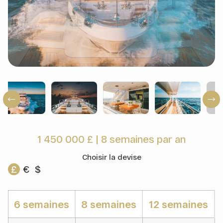
1 450 000 £
|
8 semaines par an
Choisir la devise
£
€
$
6 semaines
8 semaines
12 semaines