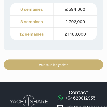
6 semaines
£ 594,000
8 semaines
£ 792,000
12 semaines
£ 1,188,000
Voir tous les yachts
Contact
+34620812935