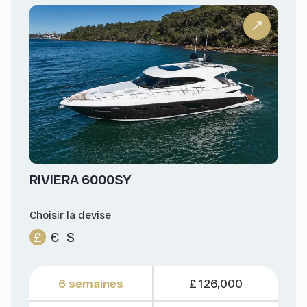
RIVIERA 6000SY
Choisir la devise
£
€
$
6 semaines
£ 126,000