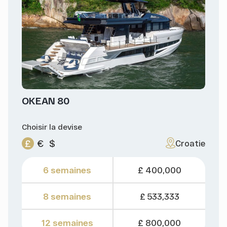
OKEAN 80
Choisir la devise
£
€
$
Croatie
6 semaines
£ 400,000
8 semaines
£ 533,333
12 semaines
£ 800,000