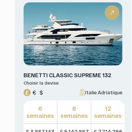
BENETTI CLASSIC SUPREME 132
Choisir la devise
£
€
$
Italie Adriatique
6
8
12
semaines
semaines
semaines
£ 3,857,143
£ 5,142,857
£ 7,714,286