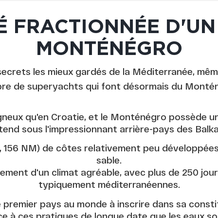
É FRACTIONNÉE D'UN
MONTÉNÉGRO
ecrets les mieux gardés de la Méditerranée, même
re de superyachts qui font désormais du Montén
ux qu'en Croatie, et le Monténégro possède un li
étend sous l'impressionnant arrière-pays des Balka
es, 156 NM) de côtes relativement peu développée
sable.
ment d'un climat agréable, avec plus de 250 jours 
typiquement méditerranéennes.
 premier pays au monde à inscrire dans sa constit
ce à ces pratiques de longue date que les eaux sont