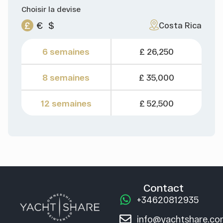
Choisir la devise
£
€
$
Costa Rica
6 semaines
£ 26,250
8 semaines
£ 35,000
12 semaines
£ 52,500
Contact
+34620812935
info@yachtshare.c