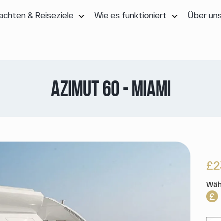
achten & Reiseziele
Wie es funktioniert
Über un
AZIMUT 60 - MIAMI
£2
Wäh
£