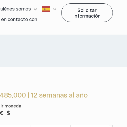
uiénes somos
Solicitar
información
 en contacto con
,485,000
|
12 semanas al año
gir moneda
€
$