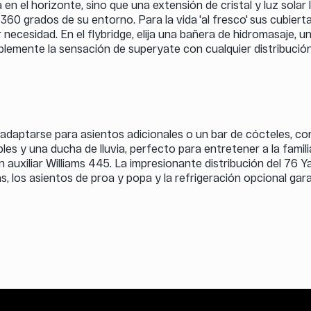
n el horizonte, sino que una extensión de cristal y luz solar l
 360 grados de su entorno. Para la vida 'al fresco' sus cubier
r necesidad. En el flybridge, elija una bañera de hidromasaje
lemente la sensación de superyate con cualquier distribución, 
daptarse para asientos adicionales o un bar de cócteles, con 
les y una ducha de lluvia, perfecto para entretener a la fam
xiliar Williams 445. La impresionante distribución del 76 Y
, los asientos de proa y popa y la refrigeración opcional ga