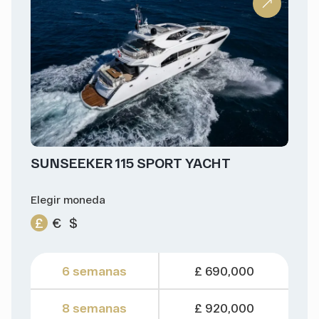
SUNSEEKER 115 SPORT YACHT
Elegir moneda
£
€
$
6 semanas
£ 690,000
8 semanas
£ 920,000