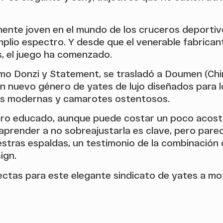
ente joven en el mundo de los cruceros deporti
mplio espectro. Y desde que el venerable fabrican
, el juego ha comenzado.
o Donzi y Statement, se trasladó a Doumen (China
 un nuevo género de yates de lujo diseñados para 
nas modernas y camarotes ostentosos.
ero educado, aunque puede costar un poco acostum
y aprender a no sobreajustarla es clave, pero par
tras espaldas, un testimonio de la combinación d
ign.
ctas para este elegante sindicato de yates a mot