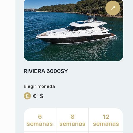
RIVIERA 6000SY
Elegir moneda
£
€
$
6
8
12
semanas
semanas
semanas