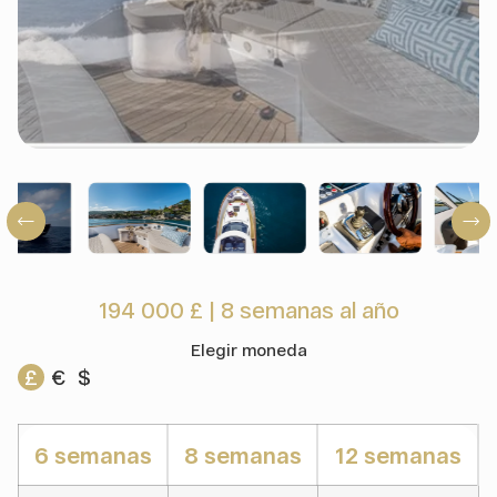
194 000 £
|
8 semanas al año
Elegir moneda
£
€
$
6 semanas
8 semanas
12 semanas