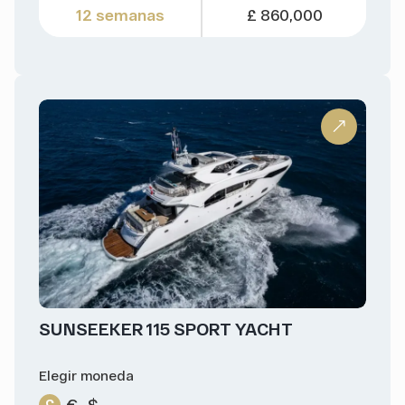
12 semanas
£ 860,000
SUNSEEKER 115 SPORT YACHT
Elegir moneda
£
€
$