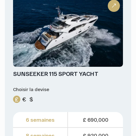
SUNSEEKER 115 SPORT YACHT
Choisir la devise
£
€
$
6 semaines
£ 690,000
8 semaines
£ 920,000